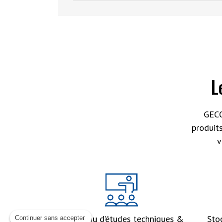
L
GECO
produit
v
Un bureau d’études techniques &
Sto
Continuer sans accepter