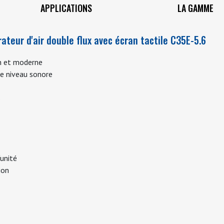
condenser l'air de régénérat
APPLICATIONS
LA GAMME
Disponible en 4 versions, le C3
teur d'air double flux avec écran tactile C35E-5.6
économe qui saura s'adapter à v
gn et moderne
Découvrez toute la gamme C3
le niveau sonore
3.8
,
C35E-3.3
,
C35E-5.1
,
C35D-
3
'unité
tion