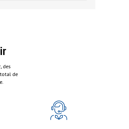
ir
, des
total de
e.