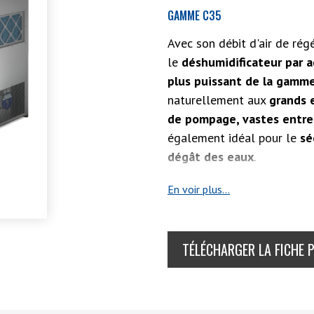
GAMME C35
Avec son débit d'air de rég
le
déshumidificateur par a
plus puissant de la gamm
naturellement aux
grands 
de pompage, vastes entre
également idéal pour le
sé
dégât des eaux
.
Ce
déshydrateur d'air
partage 
En voir plus...
déshumidification C35, ce qui l
son environnement. Il est égal
grâce à son écran tactile 3,5“.
TÉLÉCHARGER LA FICHE 
De fabrication danoise, le C35
options sont ainsi disponibles
énergétique,
contrôler la temp