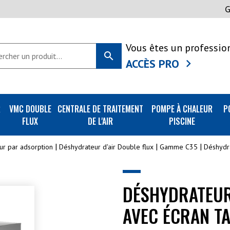
Vous êtes un professio
search
ACCÈS PRO
R
VMC DOUBLE
CENTRALE DE TRAITEMENT
POMPE À CHALEUR
P
FLUX
DE L'AIR
PISCINE
ur par adsorption
Déshydrateur d'air Double flux
Gamme C35
Déshydra
DÉSHYDRATEUR
AVEC ÉCRAN TA