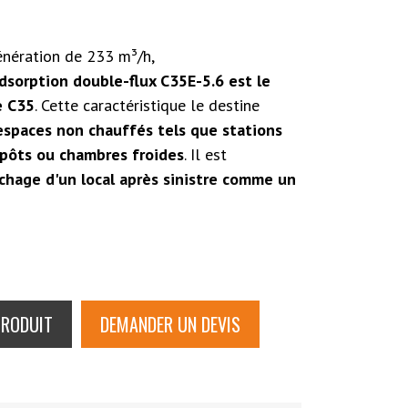
énération de 233 m³/h,
dsorption double-flux C35E-5.6 est le
e C35
. Cette caractéristique le destine
espaces non chauffés tels que stations
pôts ou chambres froides
. Il est
chage d'un local après sinistre comme un
le design travaillé des autres unités de
ui permet de s'intégrer en toute discrétion dans
ement simple de mise en œuvre et d'entretien
PRODUIT
DEMANDER UN DEVIS
E-5.6 est prévu pour être évolutif. De nombreuses
 pour améliorer son rendement
érature et l'humidité de l'air ou encore