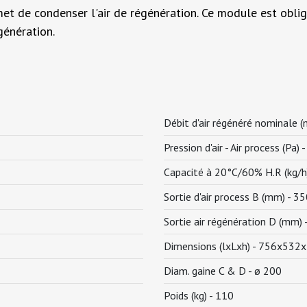
t de condenser l'air de régénération. Ce module est obligato
génération.
Débit d'air régénéré nominale (
Pression d'air - Air process (Pa) 
Capacité à 20°C/60% H.R (kg/h
Sortie d'air process B (mm) -
35
Sortie air régénération D (mm) 
Dimensions (lxLxh) -
756x532x
Diam. gaine C & D -
ø 200
Poids (kg) -
110