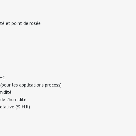
B
té et point de rosée
B+C
pour les applications process)
midité
 de l'humidité
elative (% H.R)