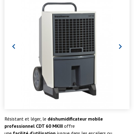


Résistant et léger, le
déshumidificateur mobile
professionnel CDT 60 MKIII
offre
une
facilité
d'utilisation
jusque dans les escaliers ou