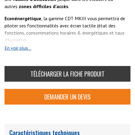
autres
zones difficiles d'accès
.
Econénergétique
, la gamme
CDT
MKIII vous permettra de
piloter ses fonctionnalités avec écran tactile (état des
fonctions, consommations horaires & énergétiques et taux
d'humidité).
En voir plus...
Conçus pour garantir votre
sécurité
, les produits CDT MKIII
sont munis de 3 poignées fixes et réglables. Elle garantissent
une manipulation aisée.
TÉLÉCHARGER LA FICHE PRODUIT
Voir aussi :
CDT30
,
CDT30S
,
CDT40
,
CDT40S
,
CDT90
DEMANDER UN DEVIS
Caractéristiques techniques