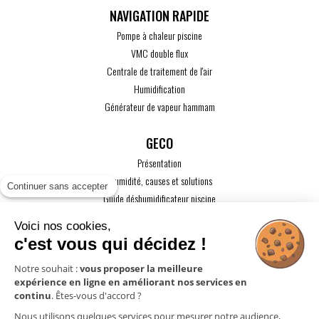
Pompe à chaleur piscine
VMC double flux
Centrale de traitement de l'air
Humidification
Générateur de vapeur hammam
GECO
Présentation
L'humidité, causes et solutions
Continuer sans accepter
Guide déshumidificateur piscine
Guide maison passive
Voici nos cookies,
Guide VMC
c'est vous qui décidez !
ACTUALITÉS
Notre souhait :
vous proposer la meilleure
expérience en ligne en améliorant nos services en
CONTACT
continu
. Êtes-vous d'accord ?
ESPACE PRO
Nous utilisons quelques services pour mesurer notre audience,