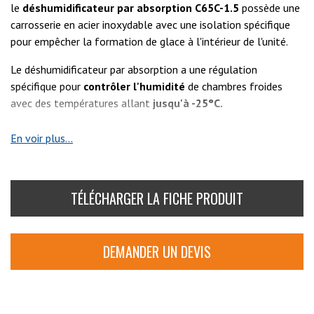
le
déshumidificateur par absorption C65C-1.5
possède une
carrosserie en acier inoxydable avec une isolation spécifique
pour empêcher la formation de glace à l'intérieur de l'unité.
Le déshumidificateur par absorption a une régulation
spécifique pour
contrôler l'humidité
de chambres froides
avec des températures allant
jusqu'à -25°C.
Voir aussi :
C30C-0.3
,
C35C-0.5
,
C35C-0.9
et
C65C-3.0
En voir plus...
TÉLÉCHARGER LA FICHE PRODUIT
DEMANDER UN DEVIS