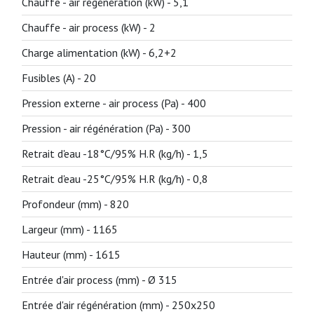
Chauffe - air régénération (kW) -
5,1
Chauffe - air process (kW) -
2
Charge alimentation (kW) -
6,2+2
Fusibles (A) -
20
Pression externe - air process (Pa) -
400
Pression - air régénération (Pa) -
300
Retrait d'eau -18°C/95% H.R (kg/h) -
1,5
Retrait d'eau -25°C/95% H.R (kg/h) -
0,8
Profondeur (mm) -
820
Largeur (mm) -
1165
Hauteur (mm) -
1615
Entrée d'air process (mm) -
Ø 315
Entrée d'air régénération (mm) -
250x250