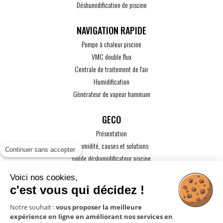
Déshumidification de piscine
Pompe à chaleur piscine
VMC double flux
Centrale de traitement de l'air
Humidification
Générateur de vapeur hammam
GECO
Présentation
L'humidité, causes et solutions
Continuer sans accepter
Guide déshumidificateur piscine
Guide maison passive
Voici nos cookies,
Guide VMC
c'est vous qui décidez !
ACTUALITÉS
Notre souhait :
vous proposer la meilleure
expérience en ligne en améliorant nos services en