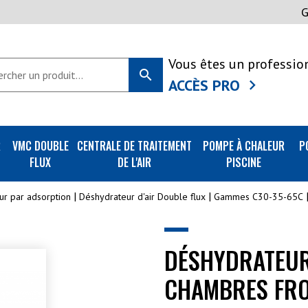
Vous êtes un professio
search
ACCÈS PRO
R
VMC DOUBLE
CENTRALE DE TRAITEMENT
POMPE À CHALEUR
P
FLUX
DE L'AIR
PISCINE
ur par adsorption
Déshydrateur d'air Double flux
Gammes C30-35-65C
DÉSHYDRATEUR
CHAMBRES FRO