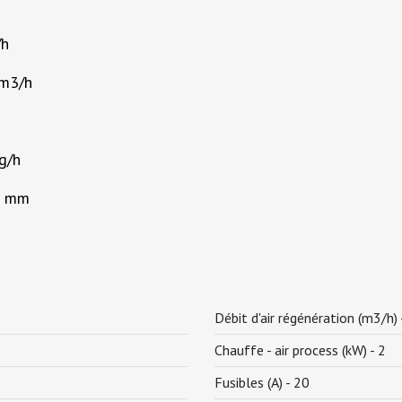
/h
 m3/h
g/h
5 mm
Débit d'air régénération (m3/h)
Chauffe - air process (kW) -
2
Fusibles (A) -
20