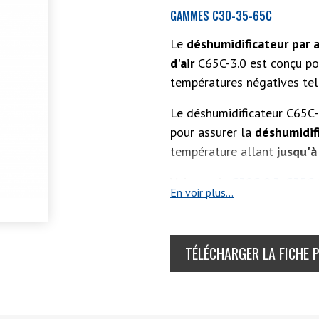
GAMMES C30-35-65C
Le
déshumidificateur par 
d'air
C65C-3.0 est conçu p
températures négatives tel
Le déshumidificateur C65C-3
pour assurer la
déshumidif
température allant
jusqu'à
Voir aussi :
C30C-0.3
,
C35C-
En voir plus...
TÉLÉCHARGER LA FICHE 