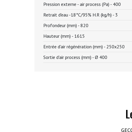
Pression externe - air process (Pa) -
400
Retrait d'eau -18°C/95% H.R (kg/h) -
3
Profondeur (mm) -
820
Hauteur (mm) -
1615
Entrée d'air régénération (mm) -
250x250
Sortie d'air process (mm) -
Ø 400
L
GECO