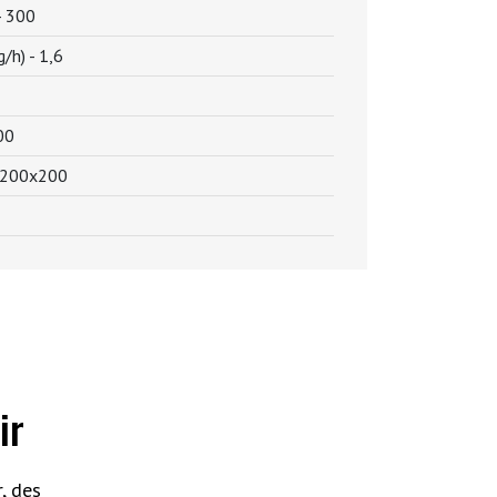
-
300
g/h) -
1,6
00
200x200
ir
, des