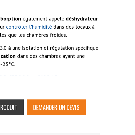
aborption
également appelé
déshydrateur
our
contrôler l'humidité
dans des locaux à
les que les chambres froides.
.0 à une isolation et régulation spécifique
ication
dans des chambres ayant une
 -25°C
.
0.5
,
C35C-0.9
et
C65C-1.5
PRODUIT
DEMANDER UN DEVIS