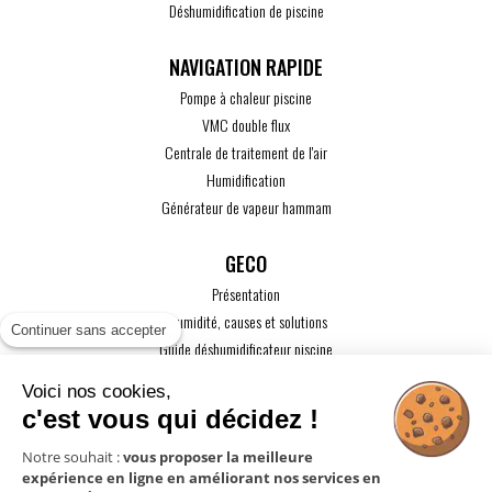
Déshumidification de piscine
Pompe à chaleur piscine
VMC double flux
Centrale de traitement de l'air
Humidification
Générateur de vapeur hammam
GECO
Présentation
L'humidité, causes et solutions
Continuer sans accepter
Guide déshumidificateur piscine
Guide maison passive
Voici nos cookies,
Guide VMC
c'est vous qui décidez !
ACTUALITÉS
Notre souhait :
vous proposer la meilleure
expérience en ligne en améliorant nos services en