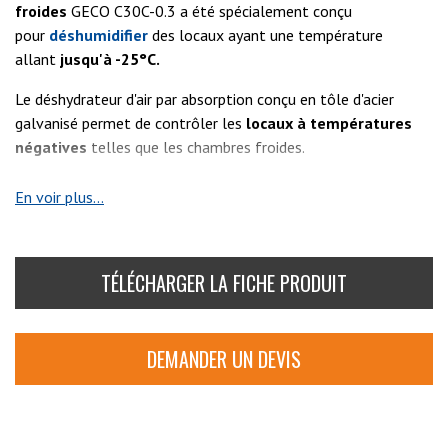
froides
GECO C30C-0.3 a été spécialement conçu
pour
déshumidifier
des locaux ayant une température
allant
jusqu'à -25°C.
Le déshydrateur d'air par absorption conçu en tôle d'acier
galvanisé permet de contrôler les
locaux à températures
négatives
telles que les chambres froides.
Voir aussi :
C35C.0.5
,
C35C-0.9
,
C65C-1.5
et
C65C-3.0
En voir plus...
TÉLÉCHARGER LA FICHE PRODUIT
DEMANDER UN DEVIS