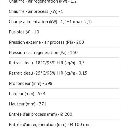
Chauffe - air régénération (kW) -
1,2
Chauffe - air process (kW) -
1
Charge alimentation (kW) -
1,4+1 (max. 2,1)
Fusibles (A) -
10
Pression externe - air process (Pa) -
200
Pression - air régénération (Pa) -
150
Retrait d'eau -18°C/95% H.R (kg/h) -
0,3
Retrait d'eau -25°C/95% H.R (kg/h) -
0,15
Profondeur (mm) -
398
Largeur (mm) -
554
Hauteur (mm) -
771
Entrée d'air process (mm) -
Ø 200
Entrée d'air régénération (mm) -
Ø 100 mm