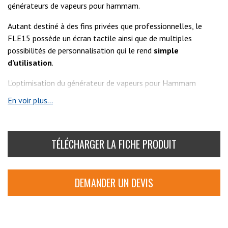
générateurs de vapeurs pour hammam.
Autant destiné à des fins privées que professionnelles, le
FLE15 possède un écran tactile ainsi que de multiples
possibilités de personnalisation qui le rend
simple
d’utilisation
.
L’optimisation du générateur de vapeurs pour Hammam
FLE15 lui permet d’être à la
En voir plus...
fois
performant
,
écologique
et
durable
.
TÉLÉCHARGER LA FICHE PRODUIT
DEMANDER UN DEVIS