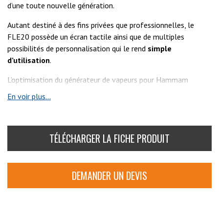
d’une toute nouvelle génération.
Autant destiné à des fins privées que professionnelles, le
FLE20 possède un écran tactile ainsi que de multiples
possibilités de personnalisation qui le rend
simple
d’utilisation
.
L’optimisation du générateur de vapeurs pour Hammam
FLE20 lui permet d’être à la
En voir plus...
fois
performant
,
écologique
et
durable
.
TÉLÉCHARGER LA FICHE PRODUIT
DEMANDER UN DEVIS