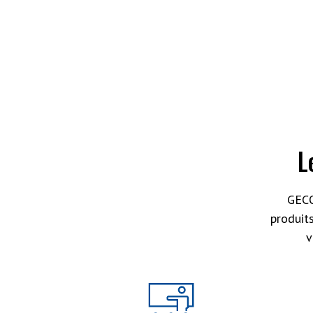
L
GECO
produit
v