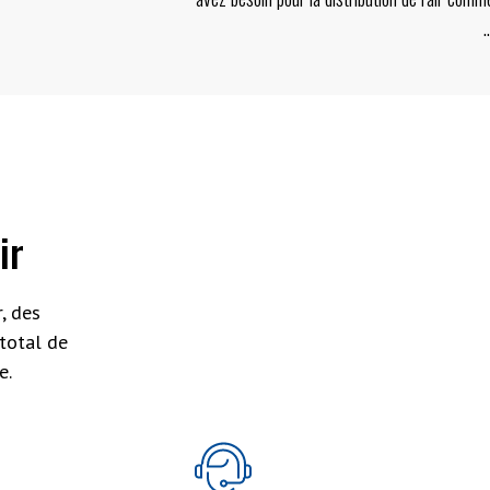
..
ir
, des
total de
e.