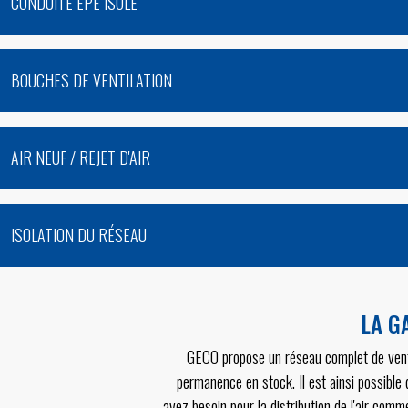
CONDUITE EPE ISOLÉ
BOUCHES DE VENTILATION
AIR NEUF / REJET D'AIR
ISOLATION DU RÉSEAU
LA G
GECO propose un réseau complet de venti
permanence en stock. Il est ainsi possibl
avez besoin pour la distribution de l'air comm