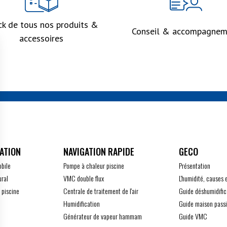
ck de tous nos produits &
Conseil & accompagnem
accessoires
ATION
GECO
obile
Pompe à chaleur piscine
Présentation
ural
VMC double flux
L'humidité, causes 
 piscine
Centrale de traitement de l'air
Guide déshumidific
Humidification
Guide maison pass
Générateur de vapeur hammam
Guide VMC