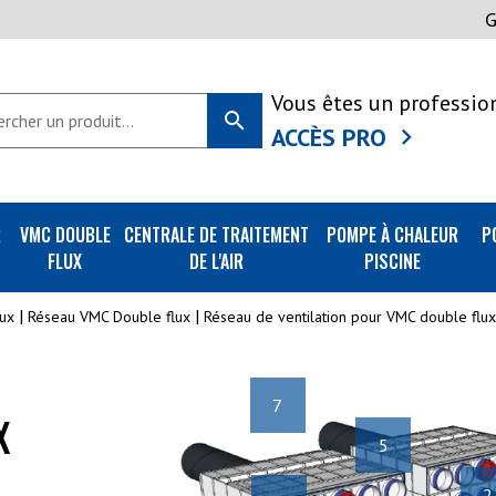
Vous êtes un professio
search
ACCÈS PRO
R
VMC DOUBLE
CENTRALE DE TRAITEMENT
POMPE À CHALEUR
P
FLUX
DE L'AIR
PISCINE
ux
Réseau VMC Double flux
Réseau de ventilation pour VMC double flux
7
X
5
2