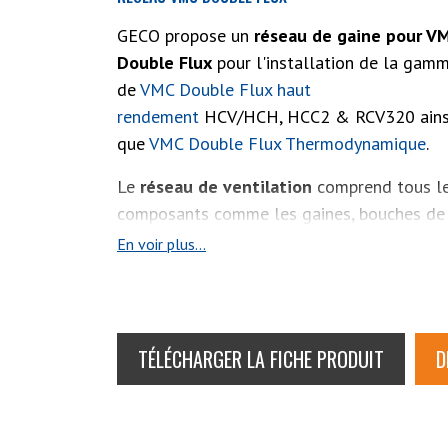
GECO propose un
réseau de gaine pour V
Double Flux
pour l'installation de la gam
de
VMC Double Flux haut
rendement
HCV/HCH, HCC2 & RCV320 ains
que
VMC Double Flux Thermodynamique
.
Le
réseau de ventilation
comprend tous l
composants comme les gaines, bouches de
ventilation, caissons de répartition, coudes, 
En voir plus...
Facile
d'installation
, GECO vous accompa
dans chacun de vos projets pour
dimensionner tous les accessoires
TÉLÉCHARGER LA FICHE PRODUIT
D
nécessaires.