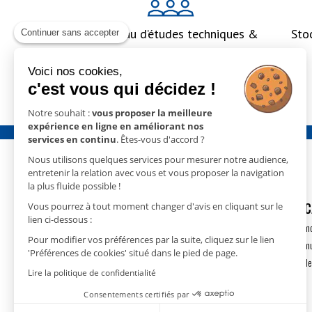
Un bureau d’études techniques &
Sto
Continuer sans accepter
un accompagnement global
Voici nos cookies,
c'est vous qui décidez !
Notre souhait :
vous proposer la meilleure
expérience en ligne en améliorant nos
services en continu
. Êtes-vous d'accord ?
Nous utilisons quelques services pour mesurer notre audience,
entretenir la relation avec vous et vous proposer la navigation
la plus fluide possible !
GECO
- 15 rue Nicolas Cugnot
DÉSHUMIDIFIC
Vous pourrez à tout moment changer d'avis en cliquant sur le
lien ci-dessous :
67410 DRUSENHEIM
Déshumidification m
Pour modifier vos préférences par la suite, cliquez sur le lien
T.
+33(0)3 88 18 11 18
Déshumidification m
'Préférences de cookies' situé dans le pied de page.
contact@geco.fr
Déshumidification de
Lire la politique de confidentialité
Consentements certifiés par